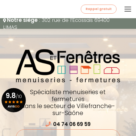
Aller
au
Rappel gratuit
contenu
Notre siège
: 302 rue de l’Écossais 69400
principal
LIMAS
Spécialiste menuiseries et
9.8
/10
fermetures
dans le secteur de Villefranche-
sur-Saône
Voir le certificat
04 74 06 69 59