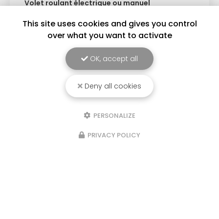
blanc, gris anthracite, noir, tons bois et bien
d'autres finitions pour sublimer votre habitat. ✔
Design moderne ✔ Couleurs durables et
This site uses cookies and gives you control
résistantes ✔…
over what you want to activate
Toute l'actualité
OK, accept all
Deny all cookies
PERSONALIZE
PRIVACY POLICY
Spécialiste menuiseries et fermetures
dans le secteur de Villefranche-sur-Saône