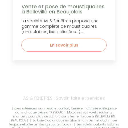
Vente et pose de moustiquaires
à Belleville en Beaujolais
La société As & Fenêtres propose une
gamme complète de moustiquaires
(enroulables, fixes, plissées...)....
En savoir plus
AS & FENETRES : Savoir-faire et services
Stores intérieurs sur mesure : confort, lumière maîtrisée et élégance
dans chaque pièce à TREVOUX
|
Motorisez vos volets roulants
manuels pour plus de confort, sans les remplacer à BELLEVILLE EN
BEAUJOLAIS
|
La baie à galandage en aluminium permet d'optimiser
l’espace et offre un design contemporain
|
Les volets roulants solaires