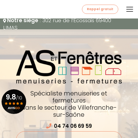
Aller
au
Rappel gratuit
contenu
Notre siège
: 302 rue de l’Écossais 69400
principal
LIMAS
Spécialiste menuiseries et
9.8
/10
fermetures
dans le secteur de Villefranche-
sur-Saône
Voir le certificat
04 74 06 69 59