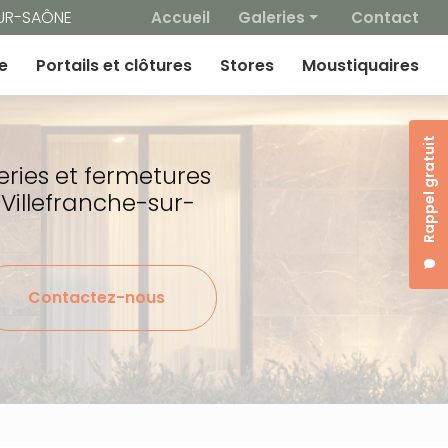
 secondaire
SUR-SAÔNE
Accueil
Galeries
Contact
Fenêtres
e
Portails et clôtures
Stores
Moustiquaires
Volets / BSO
Portes d'entrée
Rappel gratuit
Portes de garage
eries et fermetures
Portails et clotures
 Villefranche-sur-
Stores
Moustiquaires
Contactez-nous