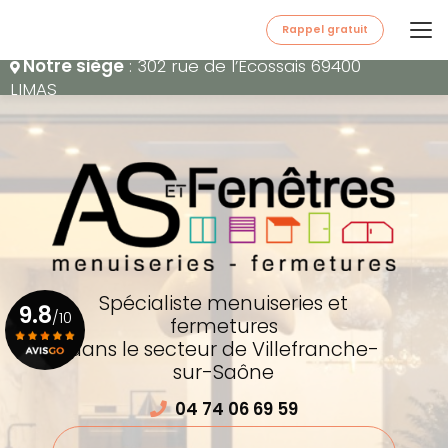
Aller
au
Rappel gratuit
contenu
Notre siège
: 302 rue de l’Écossais 69400
principal
LIMAS
Spécialiste menuiseries et
9.8
/10
fermetures
dans le secteur de Villefranche-
sur-Saône
Voir le certificat
04 74 06 69 59