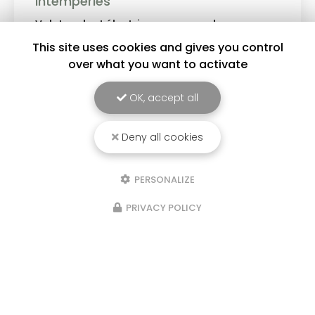
Choisissez parmi un large choix de coloris :
blanc, gris anthracite, noir, tons bois et bien
d'autres finitions pour sublimer votre habitat. ✔
This site uses cookies and gives you control
Design moderne ✔ Couleurs durables et
over what you want to activate
résistantes ✔…
Toute l'actualité
OK, accept all
Deny all cookies
PERSONALIZE
PRIVACY POLICY
Spécialiste menuiseries et fermetures