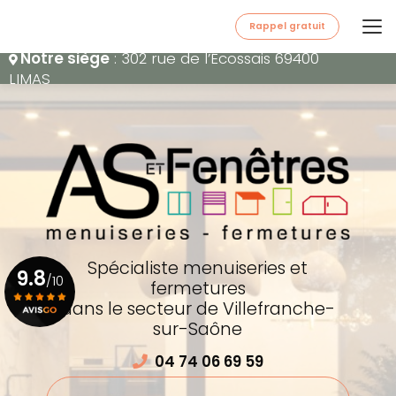
Aller
au
Rappel gratuit
contenu
Notre siège
: 302 rue de l’Écossais 69400
principal
LIMAS
Spécialiste menuiseries et
9.8
/10
fermetures
dans le secteur de Villefranche-
sur-Saône
Voir le certificat
04 74 06 69 59