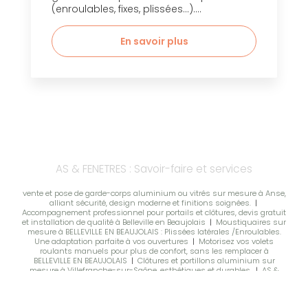
(enroulables, fixes, plissées...)....
En savoir plus
AS & FENETRES : Savoir-faire et services
vente et pose de garde-corps aluminium ou vitrés sur mesure à Anse,
alliant sécurité, design moderne et finitions soignées.
|
Accompagnement professionnel pour portails et clôtures, devis gratuit
et installation de qualité à Belleville en Beaujolais
|
Moustiquaires sur
mesure à BELLEVILLE EN BEAUJOLAIS : Plissées latérales /Enroulables.
Une adaptation parfaite à vos ouvertures
|
Motorisez vos volets
roulants manuels pour plus de confort, sans les remplacer à
BELLEVILLE EN BEAUJOLAIS
|
Clôtures et portillons aluminium sur
mesure à Villefranche-sur-Saône, esthétiques et durables.
|
AS &
FENETRES installe vos moustiquaires enroulables sur mesure
|
Conseils d'un spécialiste pour vos projets de menuiseries extérieures,
fermetures et occultations du bâtiment à Anse
|
Voile d’ombrage sur