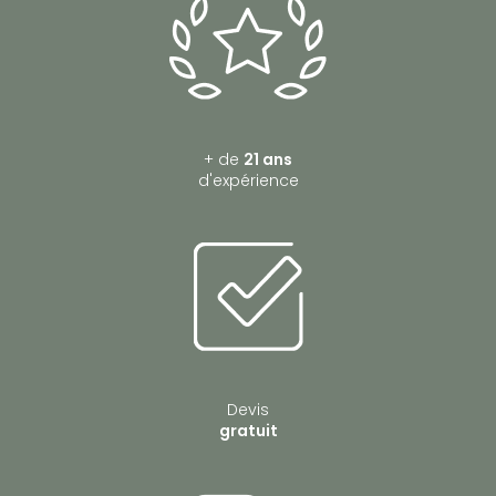
maison neuve ou rénovation à BELLEVILLE
|
Vente et installation de
porte d'entrée en alu, pvc et bois à Villefranche-sur-Saône
|
Moustiquaires sur mesure pour fenêtres et portes, protection efficace
et pose soignée à Belleville en Beaujolais
|
Stores intérieurs sur
mesure : confort, lumière maîtrisée et élégance dans chaque pièce à
TREVOUX
|
volets roulants électriques motorisés à Villefranche sur
Saône
|
fenêtre pvc double vitrage rénovation à TREVOUX
+ de
21 ans
d'expérience
Devis
gratuit