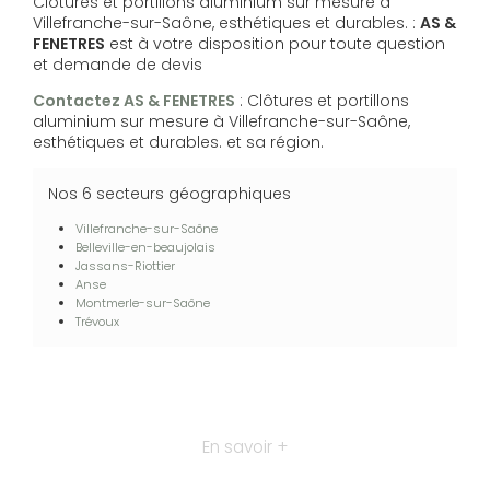
Clôtures et portillons aluminium sur mesure à
Villefranche-sur-Saône, esthétiques et durables. :
AS &
FENETRES
est à votre disposition pour toute question
et demande de devis
Contactez AS & FENETRES
: Clôtures et portillons
aluminium sur mesure à Villefranche-sur-Saône,
esthétiques et durables. et sa région.
Nos 6 secteurs géographiques
Villefranche-sur-Saône
Belleville-en-beaujolais
Jassans-Riottier
Anse
Montmerle-sur-Saône
Trévoux
En savoir +