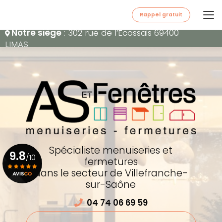
Aller
au
Rappel gratuit
contenu
Notre siège
: 302 rue de l’Écossais 69400
principal
LIMAS
Spécialiste menuiseries et
9.8
/10
fermetures
dans le secteur de Villefranche-
sur-Saône
Voir le certificat
04 74 06 69 59