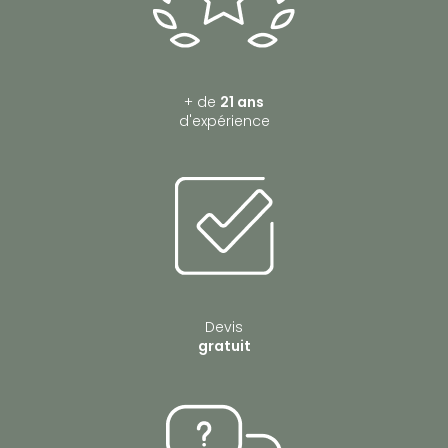
FENETRES pose des moustiquaires sur mesure pour améliorer votre
confort et protéger votre maison des insectes
|
Le vitrage performant
contribue à l’isolation thermique tout en offrant une grande surface
vitrée.
+ de
21 ans
d'expérience
Devis
gratuit