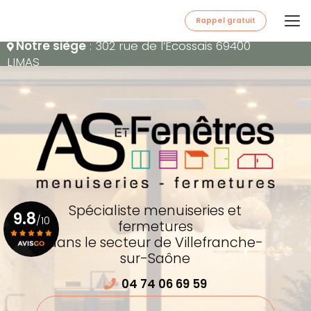
Aller
au
Rappel gratuit
contenu
Notre siège
: 302 rue de l’Écossais 69400
principal
LIMAS
Spécialiste menuiseries et
9.8
/10
fermetures
dans le secteur de Villefranche-
sur-Saône
Voir le certificat
04 74 06 69 59