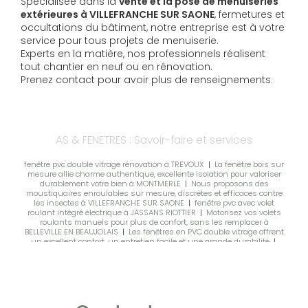
Spécialisée dans la
vente et la pose de menuiseries
extérieures à VILLEFRANCHE SUR SAONE
, fermetures et
occultations du bâtiment, notre entreprise est à votre
service pour tous projets de menuiserie.
Experts en la matière, nos professionnels réalisent
tout chantier en neuf ou en rénovation.
Prenez contact pour avoir plus de renseignements
.
AS & FENETRES : Savoir-faire et services
fenêtre pvc double vitrage rénovation à TREVOUX
|
La fenêtre bois sur
mesure allie charme authentique, excellente isolation pour valoriser
durablement votre bien à MONTMERLE
|
Nous proposons des
moustiquaires enroulables sur mesure, discrètes et efficaces contre
les insectes à VILLEFRANCHE SUR SAONE
|
fenêtre pvc avec volet
roulant intégré électrique à JASSANS RIOTTIER
|
Motorisez vos volets
roulants manuels pour plus de confort, sans les remplacer à
BELLEVILLE EN BEAUJOLAIS
|
Les fenêtres en PVC double vitrage offrent
un excellent confort, un entretien facile et une grande durabilité
|
Moustiquaires sur mesure pour fenêtres et portes, protection efficace
et pose soignée à Belleville en Beaujolais
|
Découvrez notre gamme de
moustiquaires sur mesure : aluminium, enroulables, latérales
plissées et motorisées à TREVOUX
|
Vente et installation de porte
d'entrée en alu, pvc et bois à Villefranche-sur-Saône
|
volets roulants
solaires en rénovation à BELLEVILLE EN BEAUJOLAIS
|
Store enroulable