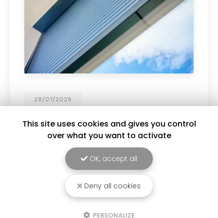
19/06/2026
Personnalisez vos menuiseries PVC et
aluminium !
This site uses cookies and gives you control
over what you want to activate
Choisissez parmi un large choix de coloris :
blanc, gris anthracite, noir, tons bois et bien
d'autres finitions pour sublimer votre habitat. ✔
OK, accept all
Design moderne ✔ Couleurs durables et
résistantes ✔…
Deny all cookies
Toute l'actualité
PERSONALIZE