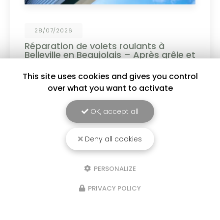
19/06/2026
Personnalisez vos menuiseries PVC et
aluminium !
Choisissez parmi un large choix de coloris :
This site uses cookies and gives you control
blanc, gris anthracite, noir, tons bois et bien
over what you want to activate
d'autres finitions pour sublimer votre habitat. ✔
Design moderne ✔ Couleurs durables et
résistantes ✔…
OK, accept all
Toute l'actualité
Deny all cookies
PERSONALIZE
PRIVACY POLICY