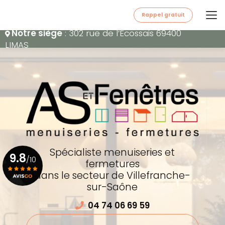
Aller
au
Rappel gratuit
contenu
Notre siège
: 302 rue de l’Écossais 69400
principal
LIMAS
Spécialiste menuiseries et
9.8
/10
fermetures
dans le secteur de Villefranche-
sur-Saône
Voir le certificat
04 74 06 69 59