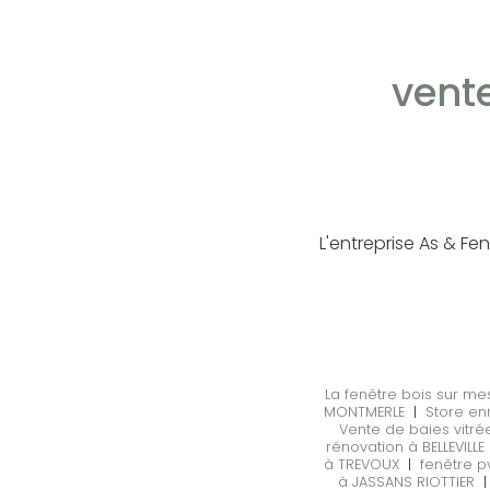
vent
L'entreprise As & Fe
La fenêtre bois sur me
MONTMERLE
|
Store enr
Vente de baies vitr
rénovation à BELLEVILLE
à TREVOUX
|
fenêtre p
à JASSANS RIOTTIER