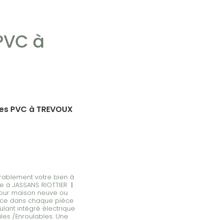
PVC à
ies PVC à TREVOUX
urablement votre bien à
ace à JASSANS RIOTTIER
|
pour maison neuve ou
gance dans chaque pièce
ulant intégré électrique
ales /Enroulables. Une