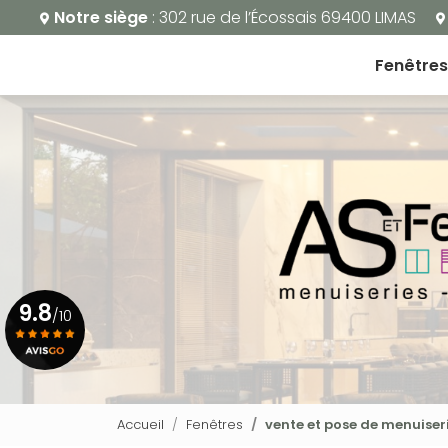
Aller
Notre siège
: 302 rue de l’Écossais 69400 LIMAS
au
Navigation principale
contenu
Fenêtres
principal
9.8
/10
Voir le certificat
Accueil
Fenêtres
vente et pose de menuise