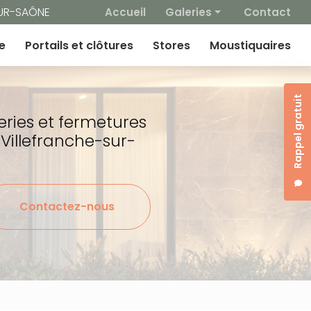
 secondaire
SUR-SAÔNE
Accueil
Galeries
Contact
Fenêtres
e
Portails et clôtures
Stores
Moustiquaires
Volets / BSO
Portes d'entrée
Rappel gratuit
Portes de garage
eries et fermetures
Portails et clotures
 Villefranche-sur-
Stores
Moustiquaires
Contactez-nous