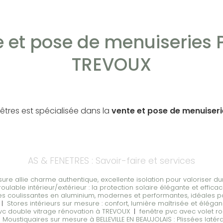
e et pose de menuiseries 
TREVOUX
nêtres est spécialisée dans la
vente et pose de menuiser
AS & FENETRES : Savoir-faire et services
sure allie charme authentique, excellente isolation pour valoriser d
oulable intérieur/extérieur : la protection solaire élégante et effic
ées coulissantes en aluminium, modernes et performantes, idéales 
|
Stores intérieurs sur mesure : confort, lumière maîtrisée et élé
vc double vitrage rénovation à TREVOUX
|
fenêtre pvc avec volet ro
|
Moustiquaires sur mesure à BELLEVILLE EN BEAUJOLAIS : Plissées latér