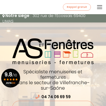
Aller
au
Rappel gratuit
contenu
Notre siège
: 302 rue de l’Écossais 69400
principal
LIMAS
Spécialiste menuiseries et
9.8
/10
fermetures
dans le secteur de Villefranche-
sur-Saône
Voir le certificat
04 74 06 69 59