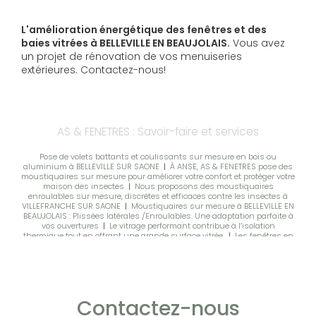
L'amélioration énergétique des fenêtres et des
baies vitrées à BELLEVILLE EN BEAUJOLAIS.
Vous avez
un projet de rénovation de vos menuiseries
extérieures. Contactez-nous!
AS & FENETRES : Savoir-faire et services
Pose de volets battants et coulissants sur mesure en bois ou
aluminium à BELLEVILLE SUR SAONE
|
À ANSE, AS & FENETRES pose des
moustiquaires sur mesure pour améliorer votre confort et protéger votre
maison des insectes
|
Nous proposons des moustiquaires
enroulables sur mesure, discrètes et efficaces contre les insectes à
VILLEFRANCHE SUR SAONE
|
Moustiquaires sur mesure à BELLEVILLE EN
BEAUJOLAIS : Plissées latérales /Enroulables. Une adaptation parfaite à
vos ouvertures
|
Le vitrage performant contribue à l’isolation
thermique tout en offrant une grande surface vitrée.
|
Les fenêtres en
PVC double vitrage offrent un excellent confort, un entretien facile et
une grande durabilité
|
Blocs portes métalliques sur mesure : sécurité,
robustesse et installation professionnelle.
|
Moustiquaires sur
mesure pour fenêtres et portes, protection efficace et pose soignée à
Belleville en Beaujolais
|
Devis pour achat et installation de porte
d'entrée moderne et fenêtres pour maison neuve à Villefranche-sur-
Contactez-nous
Saône
|
Voile d’ombrage sur mesure pour profiter de votre extérieur
tout en étant protégé du soleil à BELLEVILLE EN BEAUJOLAIS
|
Portes de