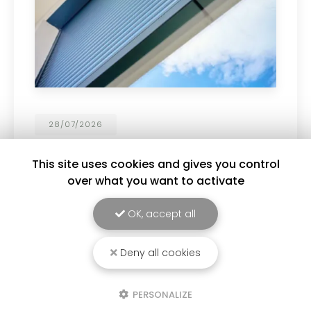
19/06/2026
Personnalisez vos menuiseries PVC et
aluminium !
This site uses cookies and gives you control
over what you want to activate
Choisissez parmi un large choix de coloris :
blanc, gris anthracite, noir, tons bois et bien
d'autres finitions pour sublimer votre habitat. ✔
OK, accept all
Design moderne ✔ Couleurs durables et
résistantes ✔…
Deny all cookies
Toute l'actualité
PERSONALIZE