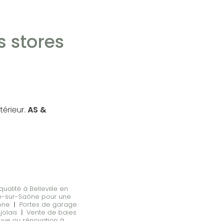
s stores
térieur.
AS &
ualité à Belleville en
che-sur-Saône pour une
aône
|
Portes de garage
jolais
|
Vente de baies
uve ou rénovation à