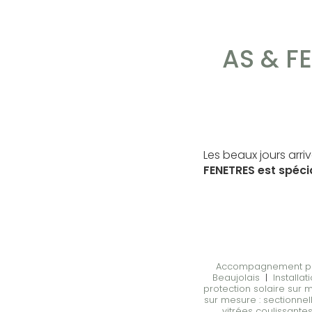
AS & FE
Les beaux jours arri
FENETRES est spécia
Accompagnement profes
Beaujolais
|
Installa
protection solaire sur 
sur mesure : sectionnell
vitrées coulissant