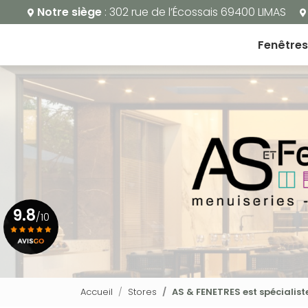
Aller
Notre siège
: 302 rue de l’Écossais 69400 LIMAS
au
Navigation principale
contenu
Fenêtres
principal
9.8
/10
Voir le certificat
Accueil
Stores
AS & FENETRES est spécialist