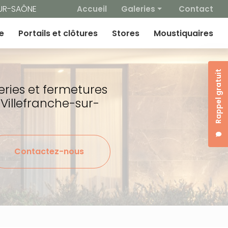
 secondaire
SUR-SAÔNE
Accueil
Galeries
Contact
Fenêtres
e
Portails et clôtures
Stores
Moustiquaires
Volets / BSO
Portes d'entrée
Rappel gratuit
Portes de garage
eries et fermetures
Portails et clotures
 Villefranche-sur-
Stores
Moustiquaires
Contactez-nous