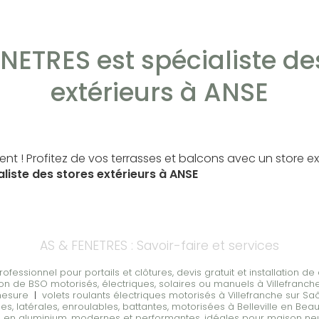
NETRES est spécialiste de
extérieurs à ANSE
vent ! Profitez de vos terrasses et balcons avec un store ex
liste des stores extérieurs à ANSE
AS & FENETRES : Savoir-faire et services
sionnel pour portails et clôtures, devis gratuit et installation de q
tion de BSO motorisés, électriques, solaires ou manuels à Villefran
mesure
|
volets roulants électriques motorisés à Villefranche sur S
es, latérales, enroulables, battantes, motorisées à Belleville en Beau
es en aluminium, modernes et performantes, idéales pour maison ne