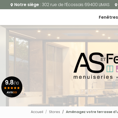
Aller
Notre siège
: 302 rue de l’Écossais 69400 LIMAS
au
Navigation principale
contenu
Fenêtres
principal
9.8
/10
Voir le certificat
Accueil
Stores
Aménagez votre terrasse d'un