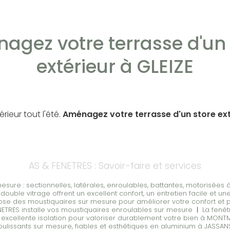
agez votre terrasse d'un 
extérieur à GLEIZE
érieur tout l'été.
Aménagez votre terrasse d'un store ext
AS & FENETRES : Savoir-faire et services
sure : sectionnelles, latérales, enroulables, battantes, motorisées à 
double vitrage offrent un excellent confort, un entretien facile et un
pose des moustiquaires sur mesure pour améliorer votre confort et 
NETRES installe vos moustiquaires enroulables sur mesure
|
La fenêt
excellente isolation pour valoriser durablement votre bien à MONT
coulissants sur mesure, fiables et esthétiques en aluminium à JASSAN