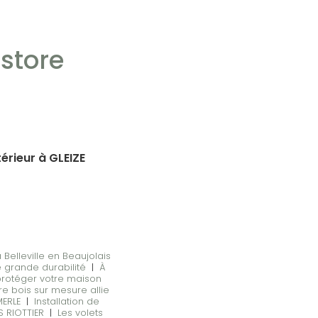
store
érieur à GLEIZE
Belleville en Beaujolais
e grande durabilité
|
À
protéger votre maison
re bois sur mesure allie
MERLE
|
Installation de
S RIOTTIER
|
Les volets