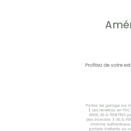
Amén
Profitez de votre ext
Portes de garage sur me
|
Les fenêtres en PVC 
ANSE, AS & FENETRES 
des insectes
|
AS & FE
charme authentique, 
portails battants ou 