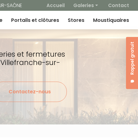
 secondaire
SUR-SAÔNE
Accueil
Galeries
Contact
Fenêtres
e
Portails et clôtures
Stores
Moustiquaires
Volets / BSO
Portes d'entrée
Rappel gratuit
Portes de garage
eries et fermetures
Portails et clotures
 Villefranche-sur-
Stores
Moustiquaires
Contactez-nous