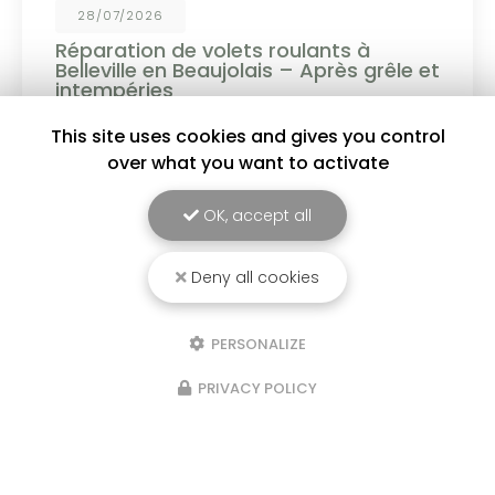
19/06/2026
Personnalisez vos menuiseries PVC et
aluminium !
Choisissez parmi un large choix de coloris :
blanc, gris anthracite, noir, tons bois et bien
This site uses cookies and gives you control
d'autres finitions pour sublimer votre habitat. ✔
over what you want to activate
Design moderne ✔ Couleurs durables et
résistantes ✔…
OK, accept all
Toute l'actualité
Deny all cookies
PERSONALIZE
PRIVACY POLICY