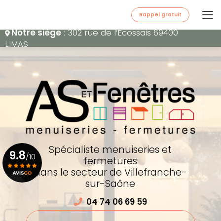
Aller
au
Rappel gratuit
contenu
Notre siège
: 302 rue de l’Écossais 69400
principal
LIMAS
Spécialiste menuiseries et
9.8
/10
fermetures
dans le secteur de Villefranche-
sur-Saône
Voir le certificat
04 74 06 69 59