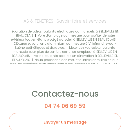
AS & FENETRES : Savoir-faire et services
réparation de volets roulants électriques ou manuels à BELLEVILLE EN
BEAUJOLAIS
|
Voile d’ombrage sur mesure pour profiter de votre
extérieur tout en étant protégé du soleil à BELLEVILLE EN BEAUJOLAIS
|
Clôtures et portillons aluminium sur mesure à Villefranche-sur-
Saône, esthétiques et durables.
|
Motorisez vos volets roulants
manuels pour plus de confort, sans les remplacer à BELLEVILLE EN
BEAUJOLAIS
|
volets roulants solaires en rénovation à BELLEVILLE EN
BEAUJOLAIS
|
Nous proposons des moustiquaires enroulables sur
mesure, discrètes et efficaces contre les insectes à VILLEFRANCHE SUR
SAONE
|
Conseils d'un spécialiste pour vos projets de menuiseries
extérieures, fermetures et occultations du bâtiment à Anse
|
vente et
pose de garde-corps aluminium ou vitrés sur mesure à Anse, alliant
sécurité, design moderne et finitions soignées.
|
AS & FENETRES
installe vos moustiquaires enroulables sur mesure
|
La fenêtre bois
sur mesure allie charme authentique, excellente isolation pour
Contactez-nous
valoriser durablement votre bien à MONTMERLE
|
Vente de baies vitrées
coulissantes en aluminium, modernes et performantes, idéales pour
maison neuve ou rénovation à BELLEVILLE
|
Stores intérieurs sur
mesure : confort, lumière maîtrisée et élégance dans chaque pièce à
04 74 06 69 59
TREVOUX
|
Portes de garage sur mesure : sectionnelles, latérales,
enroulables, battantes, motorisées à Belleville en Beaujolais
|
La baie à
galandage en aluminium permet d'optimiser l’espace et offre un
design contemporain
|
Moustiquaires sur mesure pour fenêtres et
Envoyer un message
portes, protection efficace et pose soignée à Belleville en Beaujolais
|
Pose de volets battants et coulissants sur mesure en bois ou