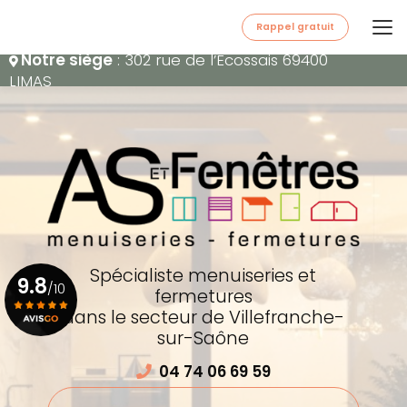
Aller
au
Rappel gratuit
contenu
Notre siège
: 302 rue de l’Écossais 69400
principal
LIMAS
Spécialiste menuiseries et
9.8
/10
fermetures
dans le secteur de Villefranche-
sur-Saône
Voir le certificat
04 74 06 69 59