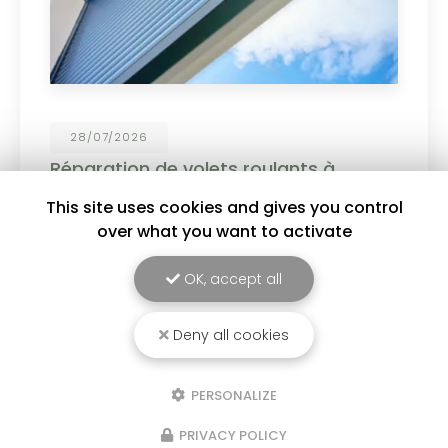
19/06/2026
Personnalisez vos menuiseries PVC et
aluminium !
This site uses cookies and gives you control
Choisissez parmi un large choix de coloris :
over what you want to activate
blanc, gris anthracite, noir, tons bois et bien
d'autres finitions pour sublimer votre habitat. ✔
Design moderne ✔ Couleurs durables et
OK, accept all
résistantes ✔…
Deny all cookies
Toute l'actualité
PERSONALIZE
PRIVACY POLICY