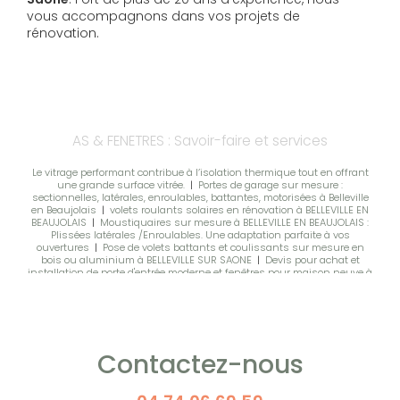
vous accompagnons dans vos projets de
rénovation.
AS & FENETRES : Savoir-faire et services
Le vitrage performant contribue à l’isolation thermique tout en offrant
une grande surface vitrée.
|
Portes de garage sur mesure :
sectionnelles, latérales, enroulables, battantes, motorisées à Belleville
en Beaujolais
|
volets roulants solaires en rénovation à BELLEVILLE EN
BEAUJOLAIS
|
Moustiquaires sur mesure à BELLEVILLE EN BEAUJOLAIS :
Plissées latérales /Enroulables. Une adaptation parfaite à vos
ouvertures
|
Pose de volets battants et coulissants sur mesure en
bois ou aluminium à BELLEVILLE SUR SAONE
|
Devis pour achat et
installation de porte d'entrée moderne et fenêtres pour maison neuve à
Villefranche-sur-Saône
|
Clôtures et portillons aluminium sur
mesure à Villefranche-sur-Saône, esthétiques et durables.
|
Accompagnement professionnel pour portails et clôtures, devis gratuit
et installation de qualité à Belleville en Beaujolais
|
La baie à
galandage en aluminium permet d'optimiser l’espace et offre un
design contemporain
|
Nous proposons des moustiquaires
Contactez-nous
enroulables sur mesure, discrètes et efficaces contre les insectes à
VILLEFRANCHE SUR SAONE
|
Vente de baies vitrées coulissantes en
aluminium, modernes et performantes, idéales pour maison neuve ou
rénovation à BELLEVILLE
|
Découvrez notre gamme de moustiquaires