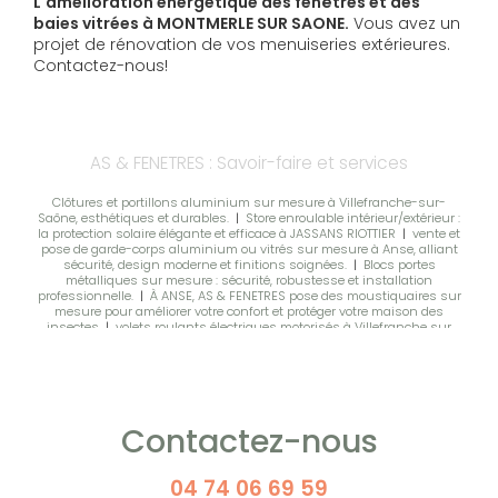
L'amélioration énergétique des fenêtres et des
baies vitrées à MONTMERLE SUR SAONE.
Vous avez un
projet de rénovation de vos menuiseries extérieures.
Contactez-nous!
AS & FENETRES : Savoir-faire et services
Clôtures et portillons aluminium sur mesure à Villefranche-sur-
Saône, esthétiques et durables.
|
Store enroulable intérieur/extérieur :
la protection solaire élégante et efficace à JASSANS RIOTTIER
|
vente et
pose de garde-corps aluminium ou vitrés sur mesure à Anse, alliant
sécurité, design moderne et finitions soignées.
|
Blocs portes
métalliques sur mesure : sécurité, robustesse et installation
professionnelle.
|
À ANSE, AS & FENETRES pose des moustiquaires sur
mesure pour améliorer votre confort et protéger votre maison des
insectes
|
volets roulants électriques motorisés à Villefranche sur
Saône
|
Devis pour achat et installation de porte d'entrée moderne et
fenêtres pour maison neuve à Villefranche-sur-Saône
|
Moustiquaires sur mesure à BELLEVILLE EN BEAUJOLAIS : Plissées
latérales /Enroulables. Une adaptation parfaite à vos ouvertures
|
Moustiquaires sur mesure pour fenêtres et portes, protection efficace
et pose soignée à Belleville en Beaujolais
|
Pose de volets battants et
Contactez-nous
coulissants sur mesure en bois ou aluminium à BELLEVILLE SUR
SAONE
|
Motorisez vos volets roulants manuels pour plus de confort,
sans les remplacer à BELLEVILLE EN BEAUJOLAIS
|
Installation de BSO
motorisés, électriques, solaires ou manuels à Villefranche-sur-Saône
04 74 06 69 59
pour une protection solaire sur mesure
|
La baie à galandage en