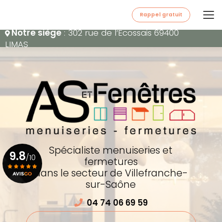
Aller
au
Rappel gratuit
contenu
Notre siège
: 302 rue de l’Écossais 69400
principal
LIMAS
Spécialiste menuiseries et
9.8
/10
fermetures
dans le secteur de Villefranche-
sur-Saône
Voir le certificat
04 74 06 69 59