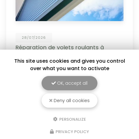
19/06/2026
Personnalisez vos menuiseries PVC et
aluminium !
This site uses cookies and gives you control
Choisissez parmi un large choix de coloris :
over what you want to activate
blanc, gris anthracite, noir, tons bois et bien
d'autres finitions pour sublimer votre habitat. ✔
Design moderne ✔ Couleurs durables et
OK, accept all
résistantes ✔…
Deny all cookies
Toute l'actualité
PERSONALIZE
PRIVACY POLICY