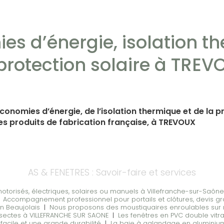
es d’énergie, isolation t
 protection solaire à TREV
conomies d’énergie, de l’isolation thermique et de la pr
es produits de fabrication française, à TREVOUX
AS & FENETRES : Savoir-faire et services
motorisés, électriques, solaires ou manuels à Villefranche-sur-Saôn
|
Accompagnement professionnel pour portails et clôtures, devis gratu
en Beaujolais
|
Nous proposons des moustiquaires enroulables sur m
insectes à VILLEFRANCHE SUR SAONE
|
Les fenêtres en PVC double vitra
 facile et une grande durabilité
|
La baie à galandage en aluminiu