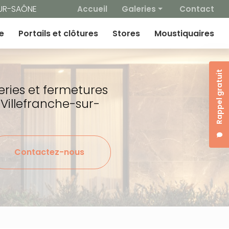
 secondaire
SUR-SAÔNE
Accueil
Galeries
Contact
Fenêtres
e
Portails et clôtures
Stores
Moustiquaires
Volets / BSO
Portes d'entrée
Rappel gratuit
Portes de garage
eries et fermetures
Portails et clotures
 Villefranche-sur-
Stores
Moustiquaires
Contactez-nous