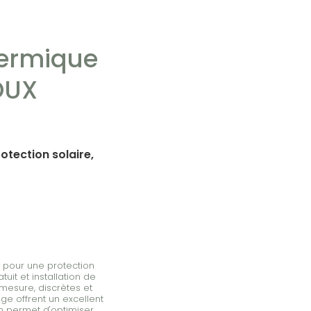
hermique
OUX
otection solaire,
e pour une protection
it et installation de
esure, discrètes et
ge offrent un excellent
m permet d'optimiser