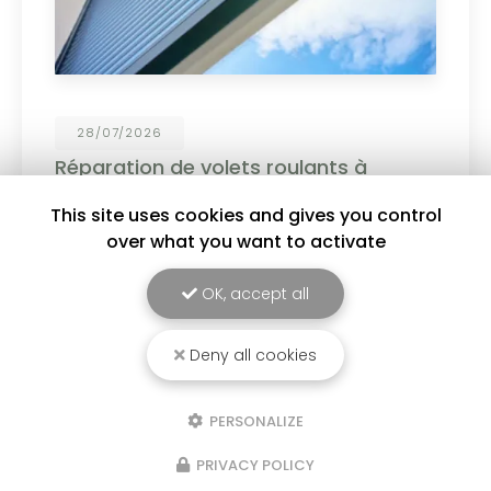
19/06/2026
Personnalisez vos menuiseries PVC et
aluminium !
This site uses cookies and gives you control
Choisissez parmi un large choix de coloris :
over what you want to activate
blanc, gris anthracite, noir, tons bois et bien
d'autres finitions pour sublimer votre habitat. ✔
Design moderne ✔ Couleurs durables et
OK, accept all
résistantes ✔…
Deny all cookies
Toute l'actualité
PERSONALIZE
PRIVACY POLICY