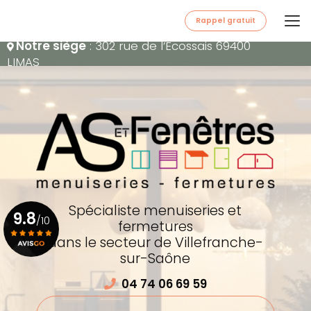
Aller
au
Rappel gratuit
contenu
Notre siège
: 302 rue de l’Écossais 69400
principal
LIMAS
Spécialiste menuiseries et
9.8
/10
fermetures
dans le secteur de Villefranche-
sur-Saône
Voir le certificat
04 74 06 69 59