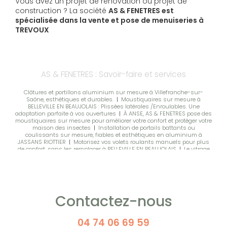
Vous avez un projet de rénovation ou projet de
construction ? La société
AS & FENETRES est
spécialisée dans la vente et pose de menuiseries à
TREVOUX
AS & FENETRES : Savoir-faire et services
Clôtures et portillons aluminium sur mesure à Villefranche-sur-
Saône, esthétiques et durables.
|
Moustiquaires sur mesure à
BELLEVILLE EN BEAUJOLAIS : Plissées latérales /Enroulables. Une
adaptation parfaite à vos ouvertures
|
À ANSE, AS & FENETRES pose des
moustiquaires sur mesure pour améliorer votre confort et protéger votre
maison des insectes
|
Installation de portails battants ou
coulissants sur mesure, fiables et esthétiques en aluminium à
JASSANS RIOTTIER
|
Motorisez vos volets roulants manuels pour plus
de confort, sans les remplacer à BELLEVILLE EN BEAUJOLAIS
|
Le vitrage
performant contribue à l’isolation thermique tout en offrant une
grande surface vitrée.
|
La fenêtre bois sur mesure allie charme
authentique, excellente isolation pour valoriser durablement votre bien
à MONTMERLE
|
Accompagnement professionnel pour portails et
clôtures, devis gratuit et installation de qualité à Belleville en Beaujolais
|
Vente de baies vitrées coulissantes en aluminium, modernes et
Contactez-nous
performantes, idéales pour maison neuve ou rénovation à BELLEVILLE
|
Portes de garage sur mesure : sectionnelles, latérales, enroulables,
battantes, motorisées à Belleville en Beaujolais
|
fenêtre pvc double
vitrage rénovation à TREVOUX
04 74 06 69 59
|
AS & FENETRES installe vos
moustiquaires enroulables sur mesure
|
Vente et installation de porte