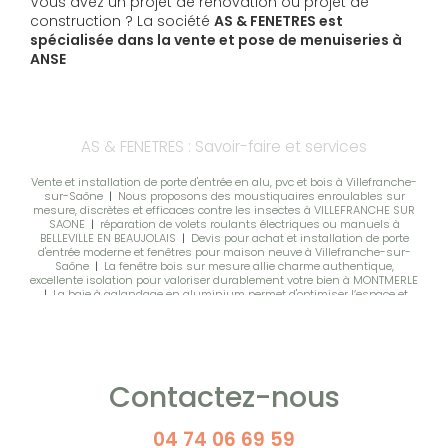
Vous avez un projet de rénovation ou projet de
construction ? La société
AS & FENETRES est
spécialisée dans la vente et pose de menuiseries à
ANSE
AS & FENETRES : Savoir-faire et services
Vente et installation de porte d'entrée en alu, pvc et bois à Villefranche-
sur-Saône
|
Nous proposons des moustiquaires enroulables sur
mesure, discrètes et efficaces contre les insectes à VILLEFRANCHE SUR
SAONE
|
réparation de volets roulants électriques ou manuels à
BELLEVILLE EN BEAUJOLAIS
|
Devis pour achat et installation de porte
d'entrée moderne et fenêtres pour maison neuve à Villefranche-sur-
Saône
|
La fenêtre bois sur mesure allie charme authentique,
excellente isolation pour valoriser durablement votre bien à MONTMERLE
|
La baie à galandage en aluminium permet d'optimiser l’espace et
offre un design contemporain
|
Pose de volets battants et coulissants
sur mesure en bois ou aluminium à BELLEVILLE SUR SAONE
|
vente et
pose de garde-corps aluminium ou vitrés sur mesure à Anse, alliant
sécurité, design moderne et finitions soignées.
|
Accompagnement
professionnel pour portails et clôtures, devis gratuit et installation de
qualité à Belleville en Beaujolais
|
Moustiquaires sur mesure à
Contactez-nous
BELLEVILLE EN BEAUJOLAIS : Plissées latérales /Enroulables. Une
adaptation parfaite à vos ouvertures
|
Moustiquaires sur mesure
pour fenêtres et portes, protection efficace et pose soignée à Belleville
en Beaujolais
|
Le vitrage performant contribue à l’isolation thermique
04 74 06 69 59
tout en offrant une grande surface vitrée.
|
volets roulants solaires en