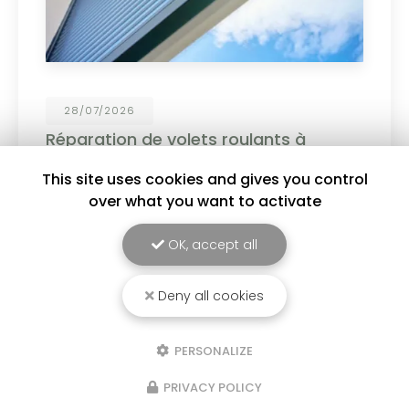
19/06/2026
Personnalisez vos menuiseries PVC et
aluminium !
This site uses cookies and gives you control
Choisissez parmi un large choix de coloris :
over what you want to activate
blanc, gris anthracite, noir, tons bois et bien
d'autres finitions pour sublimer votre habitat. ✔
Design moderne ✔ Couleurs durables et
OK, accept all
résistantes ✔…
Deny all cookies
Toute l'actualité
PERSONALIZE
PRIVACY POLICY