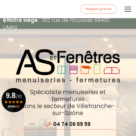
Aller
au
Rappel gratuit
contenu
Notre siège
: 302 rue de l’Écossais 69400
principal
LIMAS
Spécialiste menuiseries et
9.8
/10
fermetures
dans le secteur de Villefranche-
sur-Saône
Voir le certificat
04 74 06 69 59