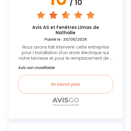
/ 10
Avis AS et Fenêtres Limas de
Nathalie
Publié le : 20/05/2026
Nous avons fait intervenir cette entreprise
pour l installation d'un store électrique sur
notre terrasse et pour le remplacement de 2
fenêtres sur mesure. Nous avons été très
Avis non modifiable
satisfaits de l'efficacité et de la compétence
des artisans et des échanges avec MR John
GARCIA toujours disponible, très
En savoir plus
sympathique et très sérieux. Nous les
conseillerons autour de nous.