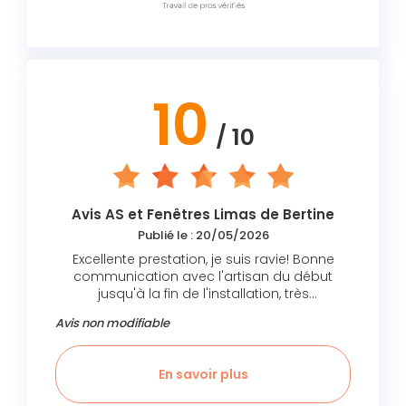
10
/ 10
Avis AS et Fenêtres Limas de Bertine
Publié le : 20/05/2026
Excellente prestation, je suis ravie! Bonne
communication avec l'artisan du début
jusqu'à la fin de l'installation, très
professionnel et avenant. L'équipe au
Avis non modifiable
complet est sérieuse et compétente. Je
recommande.
En savoir plus