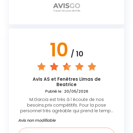
10
/ 10
Avis AS et Fenêtres Limas de
Beatrice
Publié le : 20/05/2026
M.Garcia est très à l écoute de nos
besoins.prix compétitifs. Pour la pose
personnel très agréable qui prend le temps
de protéger vos sols et vos meubles avec
Avis non modifiable
une pose très professionnelle et un résultat
conforme à nos attentes je recommande.