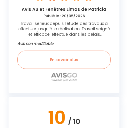
Avis AS et Fenêtres Limas de Patricia
Publié le : 20/05/2026
Travail sérieux depuis l’étude des travaux à
effectuer jusqu’à la réalisation. Travail soigné
et efficace, effectué dans les délais
annoncés. Contact simple et professionnel
Avis non modifiable
tant avec la personne chargée de l étude
qu’avec les installateurs. Le Rapport qualité
prix correspond bien à la prestation
En savoir plus
attendue. Entière satisfaction .
10
/ 10