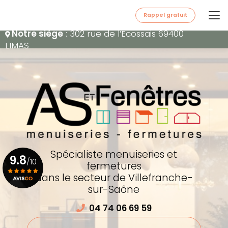
Aller
au
Rappel gratuit
contenu
Notre siège
: 302 rue de l’Écossais 69400
principal
LIMAS
Spécialiste menuiseries et
9.8
/10
fermetures
dans le secteur de Villefranche-
sur-Saône
Voir le certificat
04 74 06 69 59